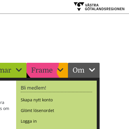
mar
Frame
Om
Bli medlem!
Skapa nytt konto
ara
ss om
Glömt lösenordet
Logga in