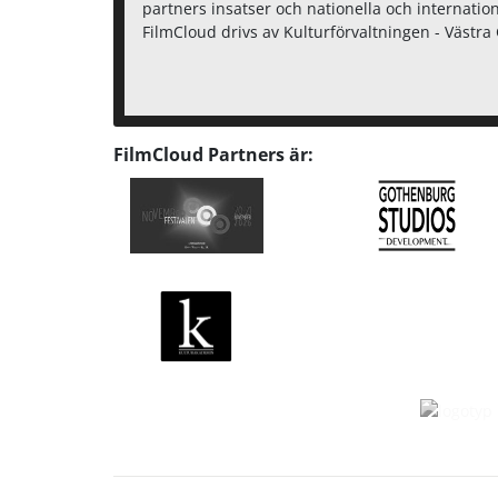
partners insatser och nationella och internation
FilmCloud drivs av Kulturförvaltningen - Västr
FilmCloud Partners är: