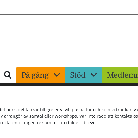
Hoppa
till
huvudinnehåll
Sök
På gång
Stöd
Medlem
t finns det länkar till grejer vi vill pusha för och som vi tror kan v
lv arrangör av samtal eller workshops. Var inte rädd att kontakta o
ör däremot ingen reklam för produkter i brevet.