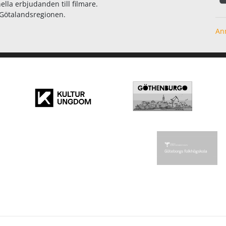
ella erbjudanden till filmare.
a Götalandsregionen.
Anm