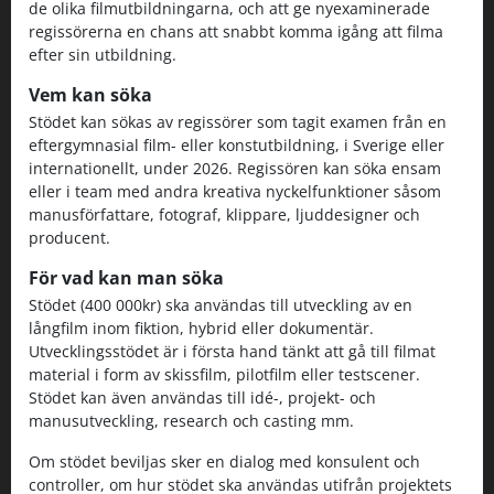
de olika filmutbildningarna, och att ge nyexaminerade
regissörerna en chans att snabbt komma igång att filma
efter sin utbildning.
Vem kan söka
Stödet kan sökas av regissörer som tagit examen från en
eftergymnasial film- eller konstutbildning, i Sverige eller
internationellt, under 2026. Regissören kan söka ensam
eller i team med andra kreativa nyckelfunktioner såsom
manusförfattare, fotograf, klippare, ljuddesigner och
producent.
För vad kan man söka
Stödet (400 000kr) ska användas till utveckling av en
långfilm inom fiktion, hybrid eller dokumentär.
Utvecklingsstödet är i första hand tänkt att gå till filmat
material i form av skissfilm, pilotfilm eller testscener.
Stödet kan även användas till idé-, projekt- och
manusutveckling, research och casting mm.
Om stödet beviljas sker en dialog med konsulent och
controller, om hur stödet ska användas utifrån projektets