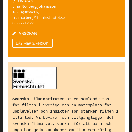
FRÅGOR
Lina Norberg Johansson
Talangansvarig
lina.norberg@filminstitutet.se
08 665 12 27
ANSÖKAN
LÄS MER & ANSÖK!
Svenska Filminstitutet
är en samlande röst
för filmen i Sverige och en mötesplats för
upplevelser och insikter som stärker filmen i
alla led. Vi bevarar och tillgängliggör det
svenska filmarvet, verkar för att barn och
unga har goda kunskaper om film och rörlig