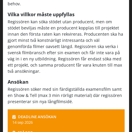
behov.
Vilka villkor måste uppfyllas
Regissören kan söka stödet utan producent, men om
stödet beviljas måste en producent kopplas till projektet
innan den första raten kan rekvireras. Producenten ska ha
gjort minst två konstnärligt intressanta och väl
genomförda filmer oavsett längd. Regissören ska verka i
svensk filmbransch efter sin examen och får inte vara på
väg in i en ny utbildning. Regissören får endast söka med
ett projekt, och samma producent får vara knuten till max
två ansökningar.
Ansökan
Regissören söker med sin färdigställda examensfilm samt
en Show & Tell (max 3 min rörligt material) där regissören
presenterar sin nya långfilmsidé.
DEADLINE ANSÖKAN
14 sep 2026